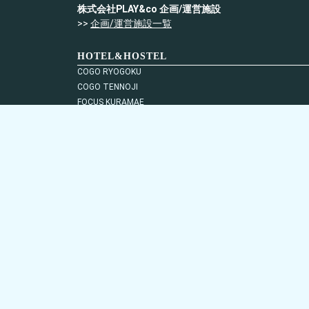
株式会社PLAY&co 企画/運営施設
>>
企画/運営施設一覧
HOTEL&HOSTEL
BOOKING
COGO RYOGOKU
COGO TENNOJI
FOCUS KURAMAE
Cocts Akihabara
Meer Residence Hotel Miyako Airport
HOTEL&SAUNA WAYPOINT SHINANO-MYOKO
&AND HOSTEL MINAMISENJU
&AND HOSTEL ASAKUSA KAPPABASHI
&AND HOSTEL AKIHABARA
&AND HOSTEL KURAMAE WEST
&AND HOSTEL SHINSAIBASHI EAST
YUURO