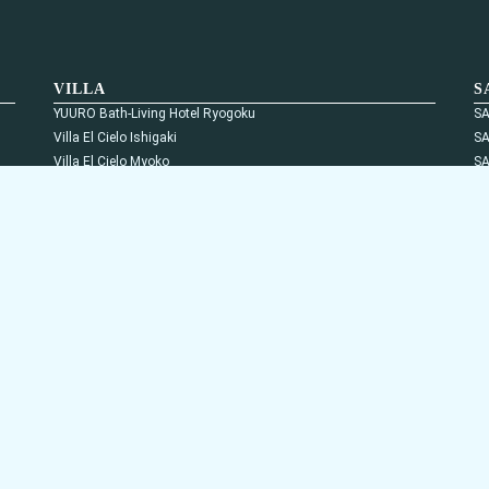
VILLA
S
YUURO Bath-Living Hotel Ryogoku
S
Villa El Cielo Ishigaki
S
Villa El Cielo Myoko
S
RICKA KATSUURA
S
A
 Bath-Living Hotel Ryogoku
プライバシーポリシー
特定商取引に基づく表記