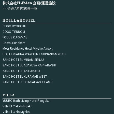
株式会社PLAY&co 企画/運営施設
>>
企画/運営施設一覧
HOTEL&HOSTEL
COGO RYOGOKU
COGO TENNOJI
FOCUS KURAMAE
Cocts Akihabara
Meer Residence Hotel Miyako Airport
HOTEL&SAUNA WAYPOINT SHINANO-MYOKO
&AND HOSTEL MINAMISENJU
&AND HOSTEL ASAKUSA KAPPABASHI
&AND HOSTEL AKIHABARA
&AND HOSTEL KURAMAE WEST
&AND HOSTEL SHINSAIBASHI EAST
VILLA
YUURO Bath-Living Hotel Ryogoku
Villa El Cielo Ishigaki
Villa El Cielo Myoko