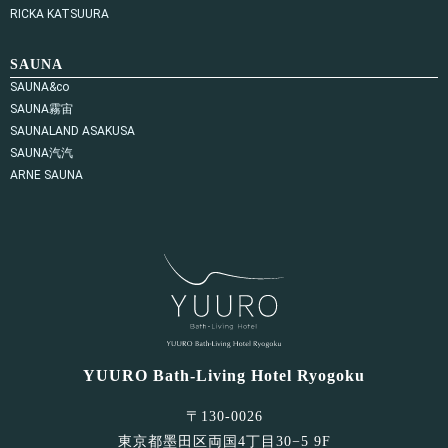
RICKA KATSUURA
SAUNA
SAUNA&co
SAUNA霧宙
SAUNALAND ASAKUSA
SAUNA汽汽
ARNE SAUNA
YUURO Bath-Living Hotel Ryogoku
〒130-0026
東京都墨田区両国4丁目30−5 9F